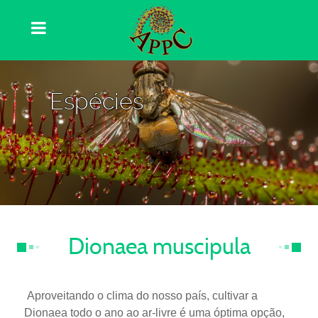
Espécies
Dionaea muscipula
Aproveitando o clima do nosso país, cultivar a
Dionaea todo o ano ao ar-livre é uma óptima opção,